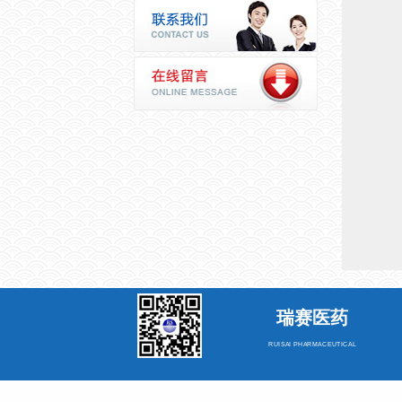
瑞赛医药
RUISAI PHARMACEUTICAL