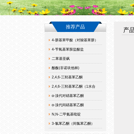
推荐产品
产
4-肼基苯甲酸（对羧基苯肼）
4-苄氧基苯胺盐酸盐
二苯基亚砜
酚酞(非诺呋他林)
2,4,6-三羟基苯乙酮
2,4,6-三羟基苯乙酮（1水合
α-溴代对硝基苯乙酮
α-溴代间硝基苯乙酮
N,N-二甲氨基吡啶
3-氯苯乙酮（间氯苯乙酮）