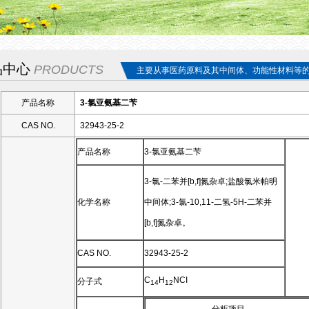
品中心
PRODUCTS
主要从事医药原料及其中间体、功能性材料等
产品名称
3-氯亚氨基二苄
CAS NO.
32943-25-2
产品名称
3-氯亚氨基二苄
3-氯-二苯并[b,f]氮杂卓;盐酸氯米帕明
化学名称
中间体;3-氯-10,11-二氢-5H-二苯并
[b,f]氮杂卓。
CAS NO.
32943-25-2
C
H
NCI
分子式
14
12