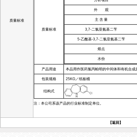
分析项目
外 观
主 含 量
质量标准
质量标准
3,7-二氯亚氨基二苄
5-乙酰基-3,7-二氯亚氨基二苄
熔点
水份
产品用途
本品用作医药氯丙帕明的中间体和有机合成
包装规格
25KG／纸板桶
结构式
注：本公司系该产品的行业标准制定单位。
【返回】