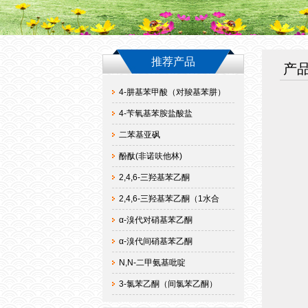
推荐产品
产
4-肼基苯甲酸（对羧基苯肼）
4-苄氧基苯胺盐酸盐
二苯基亚砜
酚酞(非诺呋他林)
2,4,6-三羟基苯乙酮
2,4,6-三羟基苯乙酮（1水合
α-溴代对硝基苯乙酮
α-溴代间硝基苯乙酮
N,N-二甲氨基吡啶
3-氯苯乙酮（间氯苯乙酮）